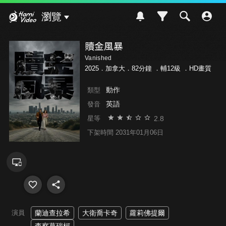
Hami Video
瀏覽
贖金風暴
Vanished
2025．加拿大．82分鐘 ．
輔12級
．HD畫質
動作
類型
英語
發音
2.8
星等
下架時間 2031年01月06日
演員
蘭迪查拉希
大衛喬卡奇
蘿莉佛提爾