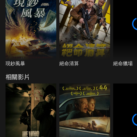
現鈔風暴
絕命清算
絕命獵場
相關影片
6.6