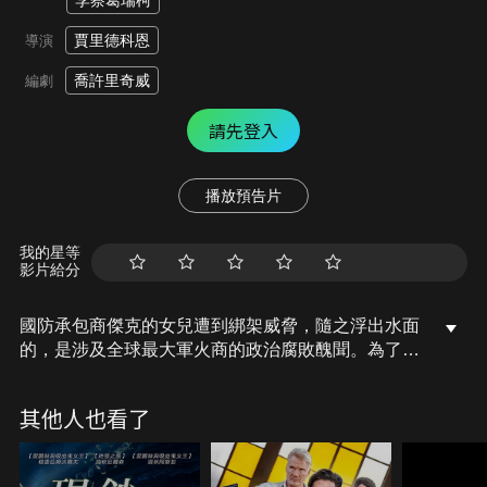
李察葛瑞柯
賈里德科恩
導演
喬許里奇威
編劇
請先登入
播放預告片
我的星等
影片給分
國防承包商傑克的女兒遭到綁架威脅，隨之浮出水面
的，是涉及全球最大軍火商的政治腐敗醜聞。為了救
回女兒，傑克展開一場不顧一切的營救行動。
其他人也看了