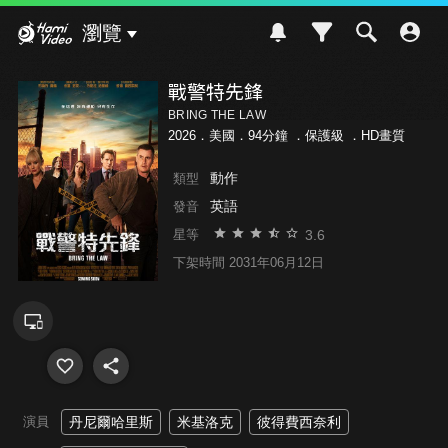
Hami Video
瀏覽
戰警特先鋒
BRING THE LAW
2026．美國．94分鐘 ．
保護級
．HD畫質
動作
類型
英語
發音
3.6
星等
下架時間 2031年06月12日
演員
丹尼爾哈里斯
米基洛克
彼得費西奈利