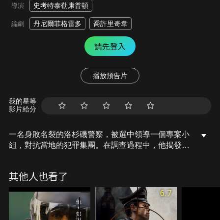
史考特泰勒康普頓
導演
丹尼爾菲格雷多
喬許里奇韋
編劇
請先登入
播放預告片
我的星等
影片給分
一名身敗名裂的洛杉磯警察，被選中領導一個專案小
組，對抗當地的犯罪集團。在調查過程中，他揭發了
自己部門內部一個龐大的腐敗陰謀。
其他人也看了
6.7