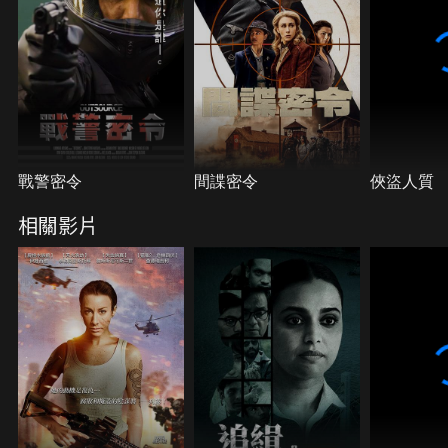
戰警密令
間諜密令
俠盜人質
相關影片