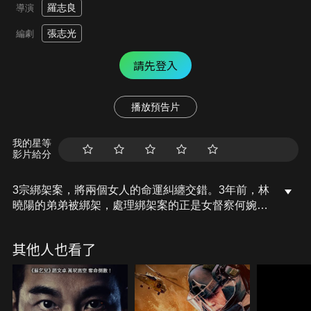
羅志良
導演
張志光
編劇
請先登入
播放預告片
我的星等
影片給分
3宗綁架案，將兩個女人的命運糾纏交錯。3年前，林
曉陽的弟弟被綁架，處理綁架案的正是女督察何婉
真；3年後，何婉真接手調查一宗綁架案，案件卻陰
差陽錯引發另一宗綁架案發生，這次綁匪部署精細，
其他人也看了
成功避過了警方的追蹤和監聽，還懂得操控婉真的心
理…婉真尤如當年曉陽一樣，一步一步走入跟綁匪的
心理角力戰…