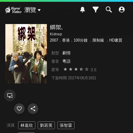
Hami Video
瀏覽
綁架.
Kidnap
2007．香港．100分鐘 ．
限制級
．HD畫質
劇情
類型
粵語
發音
3.5
星等
下架時間 2027年06月18日
演員
林嘉欣
劉若英
張智霖