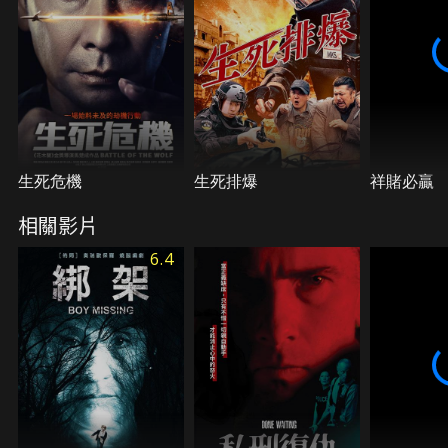
生死危機
生死排爆
祥賭必贏
相關影片
6.4