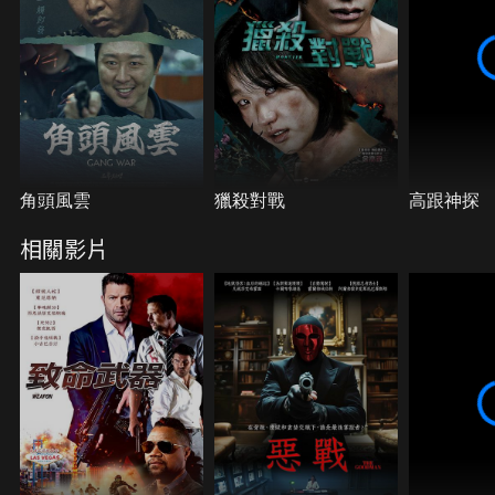
戰。
角頭風雲
獵殺對戰
高跟神探
相關影片