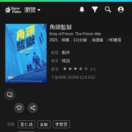
Hami Video
瀏覽
角頭監獄
King of Prison: The Prison War
2021．韓國．111分鐘 ．
保護級
．HD畫質
動作
類型
韓語
發音
3.5
星等
下架時間 2029年11月10日
演員
姜仁成
金敏
李豐雲