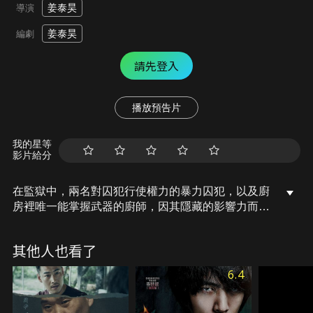
姜泰昊
導演
姜泰昊
編劇
請先登入
播放預告片
我的星等
影片給分
在監獄中，兩名對囚犯行使權力的暴力囚犯，以及廚
房裡唯一能掌握武器的廚師，因其隱藏的影響力而備
受推崇。他們兩方都對牢房裡的「監獄之王」感到不
滿。因此，監獄內始終瀰漫著極度的緊張氣氛。與此
其他人也看了
同時，過去有過難堪關係的奇哲從廚房進入牢房，兩
個派系之間的緊張對峙隨即展開。隨著操控監獄的財
6.4
閥會長和保安部長的介入，局勢日益緊繃，這場戰鬥
已演變成一場決定誰才是真正的「監獄之王」的爭奪