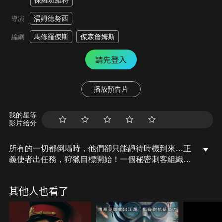
保羅班維特
湯姆德努西
導演
馬修羅傑斯
傑森詹姆斯
編劇
請先登入
播放預告片
我的星等
影片給分
所有的一切都倒塌時，他們卻只能靜待時機到來…正
義使者出任務，狩獵目標開始！一個秘密刺客組織培
養新的成員，新成員的主角在首次執行刺殺任務時意
外暴露身份，導致任務目標轉為追蹤跨國人販集團。
其他人也看了
隨著調查的深入，發現該集團涉及更龐大的犯罪網
路，迫使主角在組織命令與個人道德之間做出抉擇。