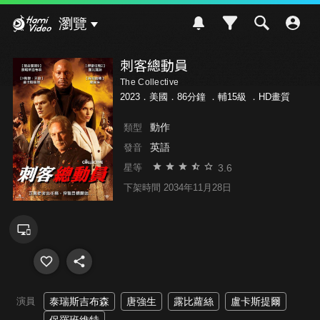
Hami Video
瀏覽
刺客總動員
The Collective
2023．美國．86分鐘 ．
輔15級
．HD畫質
動作
類型
英語
發音
3.6
星等
下架時間 2034年11月28日
演員
泰瑞斯吉布森
唐強生
露比蘿絲
盧卡斯提爾