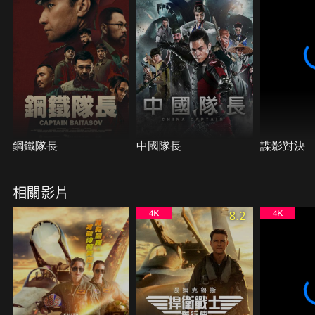
鋼鐵隊長
中國隊長
諜影對決
相關影片
8.2