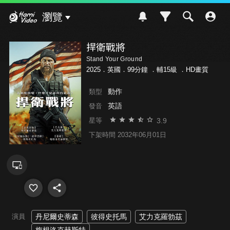
Hami Video
瀏覽
捍衛戰將
Stand Your Ground
2025．英國．99分鐘 ．
輔15級
．HD畫質
動作
類型
英語
發音
3.9
星等
下架時間 2032年06月01日
演員
丹尼爾史蒂森
彼得史托馬
艾力克羅勃茲