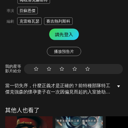
梅根洛克赫斯特
芬蘇恩傑
導演
克雷格瓦瑟
賽吉熱列斯科
編劇
請先登入
播放預告片
我的星等
影片給分
當一切失序，什麼正義才是正確的？前特種部隊特工
傑克強森的懷孕妻子在一次因偏見而起的入室搶劫中
被殺害，傑克利用不退讓法尋求報復。出獄後，傑克
瞄準了當地的一名犯罪頭目及其家人，引發了一場殘
其他人也看了
酷的對戰。隨著聯盟的轉變和緊張局勢的加劇，傑克
準備進行最後的、爆炸性的攤牌，面對他的敵人和他
自己的人性…