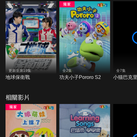
更新至第19集
全2集
全7集
地球保衛戰
功夫小子Pororo S2
小猫巴克里B
相關影片