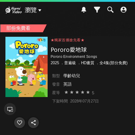
Hami Video
瀏覽
部份免費看
★獨家首播搶先看★
★獨家首播搶先看★
★獨家首播搶先看★
Pororo愛地球
Pororo Environment Songs
2025 ．
普遍級
．HD畫質 ．全4集(部分免費)
學齡幼兒
類型
英語
發音
5
星等
下架時間
2028年07月27日