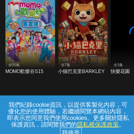
全50集
全7集
全3集
MOMO歡樂谷S15
小猫巴克里BARKLEY
快樂花園
我們紀錄cookie資訊，以提供客製化內容，可
{{notifyMsg}}
優化您的使用體驗，若繼續閱覽本網站內容，
常見問題
線上客服
服務條款
隱私權保護
即表示您同意我們使用cookies。更多關於隱私
保護資訊，請閱覽我們的
隱私權保護政策
。
中華電信股份有限公司個人家庭分公司
(統一編號：96979949) © 2026