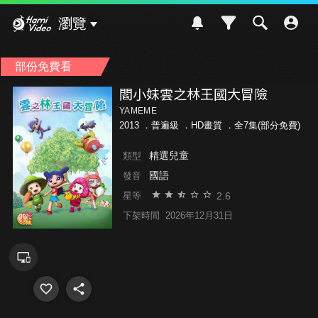
Hami Video
瀏覽
部份免費看
閻小妹雲之林王國大冒險
YAMEME
2013 ．
普遍級
．HD畫質 ．全7集(部分免費)
精選兒童
類型
國語
發音
2.6
星等
下架時間
2026年12月31日