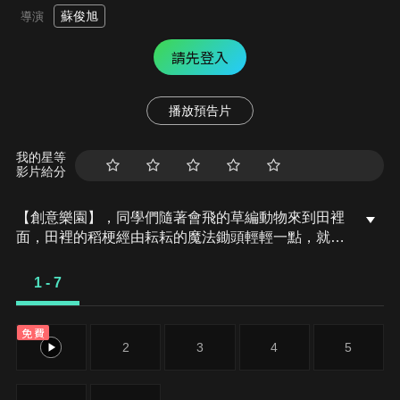
蘇俊旭
導演
請先登入
播放預告片
我的星等
影片給分
【創意樂園】，同學們隨著會飛的草編動物來到田裡
面，田裡的稻梗經由耘耘的魔法鋤頭輕輕一點，就變
成了靈活靈現的動物，到處跑跳了起來，於是大家發
揮創意，做了好多的草編動物，跟草編動物一起玩遊
1 - 7
戲，整個雲之林王國就是一座「創意樂園」！最後大
家還幫助一位回鄉的年輕人找到未來的方向！
免費
1
2
3
4
5