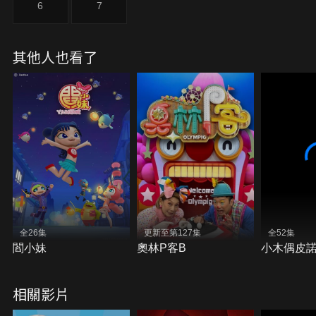
6
7
其他人也看了
全26集
更新至第127集
全52集
閻小妹
奧林P客B
小木偶皮
相關影片