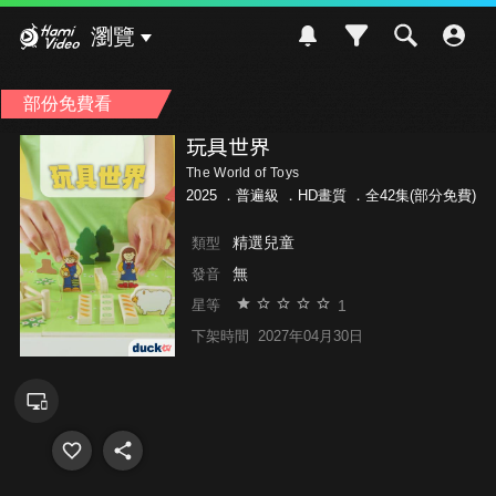
Hami Video
瀏覽
部份免費看
玩具世界
The World of Toys
2025 ．
普遍級
．HD畫質 ．全42集(部分免費)
精選兒童
類型
無
發音
1
星等
下架時間
2027年04月30日