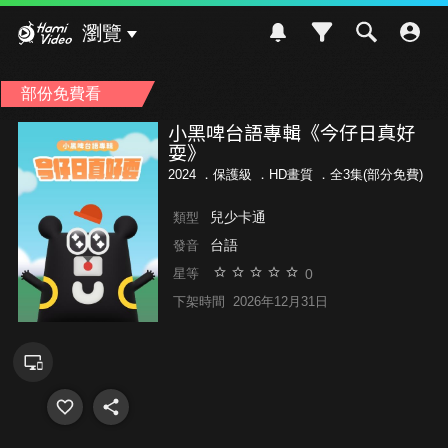
Hami Video
瀏覽
部份免費看
小黑啤台語專輯《今仔日真好
耍》
2024 ．
保護級
．HD畫質 ．全3集(部分免費)
兒少卡通
類型
台語
發音
0
星等
下架時間
2026年12月31日