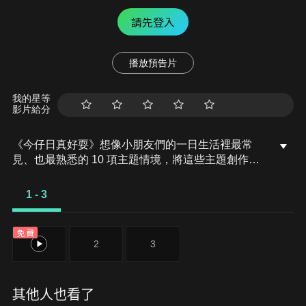
請先登入
播放預告片
我的星等
影片給分
《今仔日真好耍》想像小朋友們的一日生活裡最常
見、也最熟悉的 10 項主題情境，將這些主題創作成
台語歌曲，搭配動畫音樂錄影帶，來展現小朋友們一
日生活裡會遇到的各種事。
1 - 3
免費
1
2
3
其他人也看了