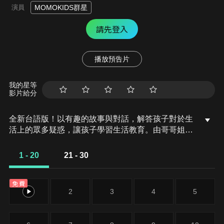
演員
MOMOKIDS群星
請先登入
播放預告片
我的星等
影片給分
全新台語版！以有趣的故事與對話，解答孩子對於生
活上的眾多疑惑，讓孩子學習生活教育。由哥哥姐姐
演出的趣味短劇，除了帶給孩子歡笑，也會在節目中
傳遞正向的教育觀念。
1 - 20
21 - 30
免費
1
2
3
4
5