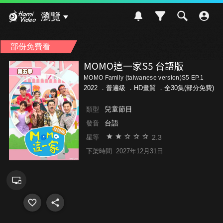
Hami Video
瀏覽
部份免費看
MOMO這一家S5 台語版
MOMO Family (taiwanese version)S5 EP.1
2022 ．
普遍級
．HD畫質 ．全30集(部分免費)
兒童節目
類型
台語
發音
2.3
星等
下架時間
2027年12月31日