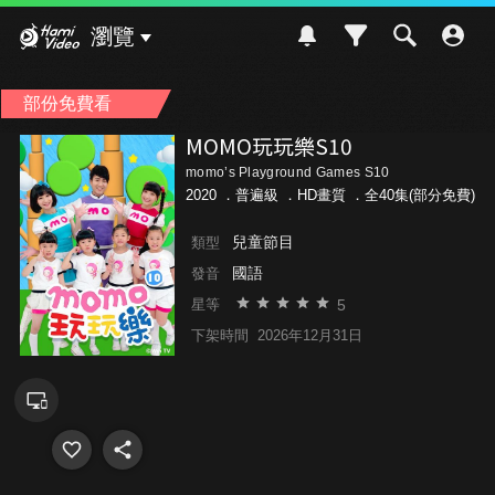
Hami Video
瀏覽
部份免費看
MOMO玩玩樂S10
momo’s Playground Games S10
2020 ．
普遍級
．HD畫質 ．全40集(部分免費)
兒童節目
類型
國語
發音
5
星等
下架時間
2026年12月31日