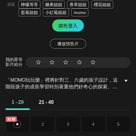
演員
檸檬哥哥
糖果姐姐
香草姐姐
櫻花姐姐
藍莓姐姐
小紅莓姐姐
momo
請先登入
播放預告片
我的星等
影片給分
「MOMO玩玩樂」裡將針對三、六歲的孩子設計，這
階段孩子的成長學習特別著重他們好奇心的探索、生
活習慣的建立、語彙表達的練習，所以節目裡除了設
計動動腦、動動身體的好玩遊戲，另一方面也會針對
1 - 20
21 - 40
生活認知及生活自理，建立三、六歲小孩的應有的認
知與規範。
免費
1
2
3
4
5