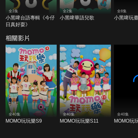
全3集
全2集
全8集
小黑啤台語專輯《今仔
小黑啤華語兒歌
小黑啤玩臺
日真好耍》
相關影片
全40集
全40集
全40集
MOMO玩玩樂S9
MOMO玩玩樂S11
MOMO玩