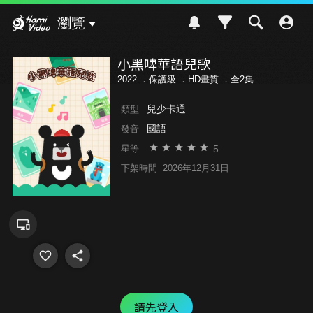
Hami Video
瀏覽
小黑啤華語兒歌
2022 ．
保護級
．HD畫質 ．全2集
兒少卡通
類型
國語
發音
5
星等
下架時間
2026年12月31日
請先登入