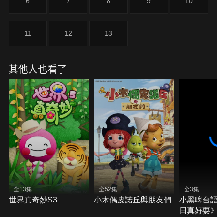
6
7
8
9
10
11
12
13
其他人也看了
全13集
全52集
全3集
世界真奇妙S3
小木偶皮諾丘與朋友們
小黑啤台
日真好耍