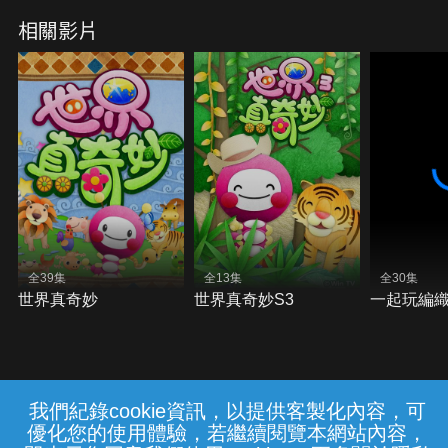
相關影片
全39集
全13集
全30集
世界真奇妙
世界真奇妙S3
一起玩編織
我們紀錄cookie資訊，以提供客製化內容，可
{{notifyMsg}}
優化您的使用體驗，若繼續閱覽本網站內容，
常見問題
線上客服
服務條款
隱私權保護