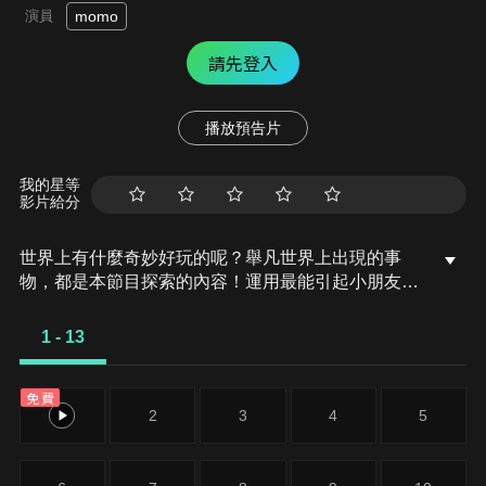
演員
momo
請先登入
播放預告片
我的星等
影片給分
世界上有什麼奇妙好玩的呢？舉凡世界上出現的事
物，都是本節目探索的內容！運用最能引起小朋友注
意的動畫來介紹哺乳類、爬蟲類、海底動物、植物、
人體、自然現象……等，讓小朋友們快樂地探索，從
1 - 13
學習中獲得樂趣，發展創造力及想像力！
免費
1
2
3
4
5