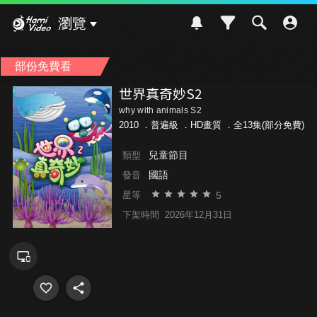
Hami Video
瀏覽
部份免費看
世界真奇妙S2
why with animals S2
2010 ．
普遍級
．HD畫質 ．全13集(部分免費)
兒童節目
類型
國語
發音
5
星等
下架時間
2026年12月31日