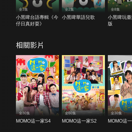
全3集
全2集
全8集
小黑啤台語專輯《今
小黑啤華語兒歌
小黑啤玩臺
仔日真好耍》
版
相關影片
全30集
全60集
全30集
MOMO這一家S4
MOMO這一家S2
MOMO這一