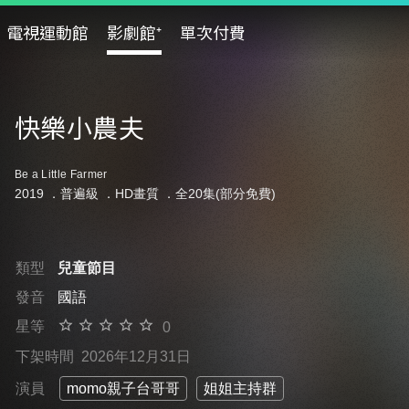
電視運動館
影劇館⁺
單次付費
快樂小農夫
Be a Little Farmer
2019 ．
普遍級
．HD畫質 ．全20集(部分免費)
類型
兒童節目
發音
國語
星等
0
下架時間
2026年12月31日
演員
momo親子台哥哥
姐姐主持群