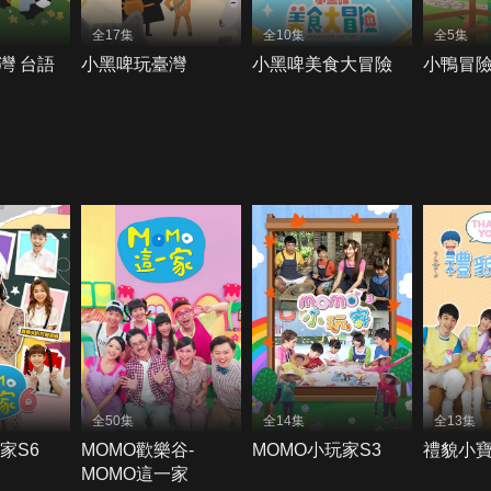
全17集
全10集
全5集
灣 台語
小黑啤玩臺灣
小黑啤美食大冒險
小鴨冒
全50集
全14集
全13集
家S6
MOMO歡樂谷-
MOMO小玩家S3
禮貌小寶
MOMO這一家