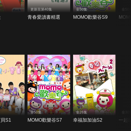
更新至第40集
全50集
全50
險
青春愛讀書精選
MOMO歡樂谷S9
MOM
全50集
全26集
全30
貝S1
MOMO歡樂谷S7
幸福加加油S2
一起