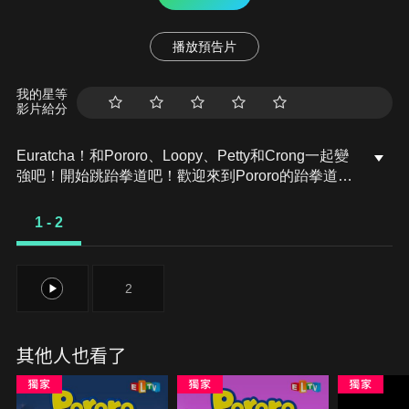
播放預告片
我的星等
影片給分
Euratcha！和Pororo、Loopy、Petty和Crong一起變
強吧！開始跳跆拳道吧！歡迎來到Pororo的跆拳道教
室！讓我們一起跟著跆拳道基本動作，開始令人興奮
的暖身吧！
1 - 2
1
2
其他人也看了