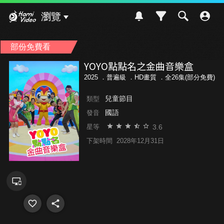
Hami Video
瀏覽
部份免費看
YOYO點點名之金曲音樂盒
2025 ．
普遍級
．HD畫質 ．全26集(部分免費)
兒童節目
類型
國語
發音
3.6
星等
下架時間
2028年12月31日