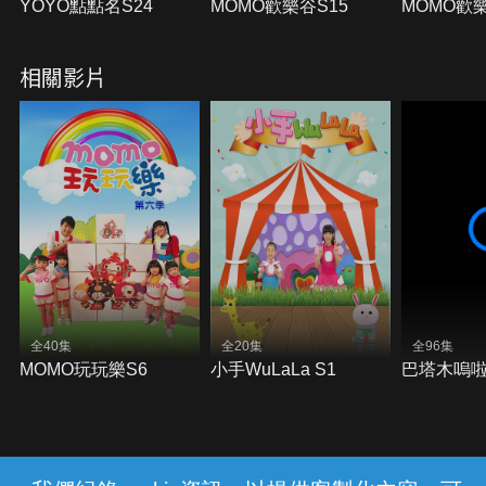
YOYO點點名S24
MOMO歡樂谷S15
MOMO歡
相關影片
全40集
全20集
全96集
MOMO玩玩樂S6
小手WuLaLa S1
巴塔木嗚