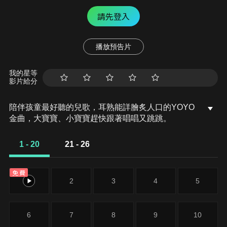
請先登入
播放預告片
我的星等
影片給分
陪伴孩童最好聽的兒歌，耳熟能詳膾炙人口的YOYO
金曲，大寶寶、小寶寶趕快跟著唱唱又跳跳。
1 - 20
21 - 26
免費
1
2
3
4
5
6
7
8
9
10