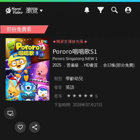
Hami Video
瀏覽
部份免費看
★獨家首播搶先看★
★獨家首播搶先看★
★獨家首播搶先看★
Pororo唱唱歌S1
Pororo Singalong NEW 1
2025 ．
普遍級
．HD畫質 ．全13集(部分免費)
學齡幼兒
類型
英語
發音
5
星等
下架時間
2028年07月27日