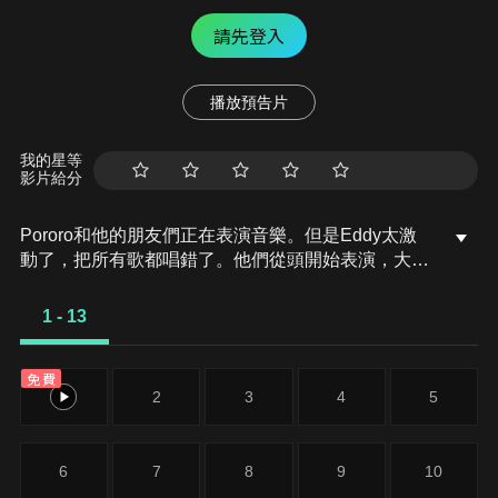
請先登入
播放預告片
我的星等
影片給分
Pororo和他的朋友們正在表演音樂。但是Eddy太激
動了，把所有歌都唱錯了。他們從頭開始表演，大家
也一起加入，一起表演。
1 - 13
免費
1
2
3
4
5
6
7
8
9
10