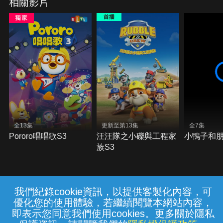
相關影片
全13集
更新至第13集
全7集
Pororo唱唱歌S3
汪汪隊之小礫與工程家
小鴨子和
族S3
我們紀錄cookie資訊，以提供客製化內容，可
{{notifyMsg}}
優化您的使用體驗，若繼續閱覽本網站內容，
常見問題
線上客服
服務條款
隱私權保護
即表示您同意我們使用cookies。更多關於隱私