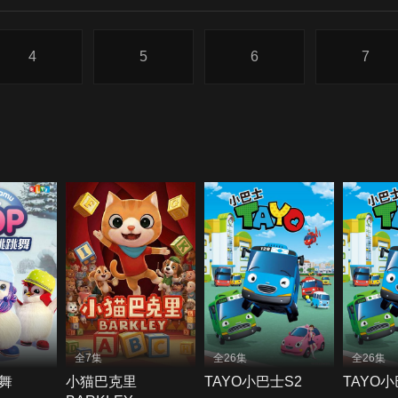
4
5
6
7
全7集
全26集
全26集
舞
小猫巴克里
TAYO小巴士S2
TAYO小