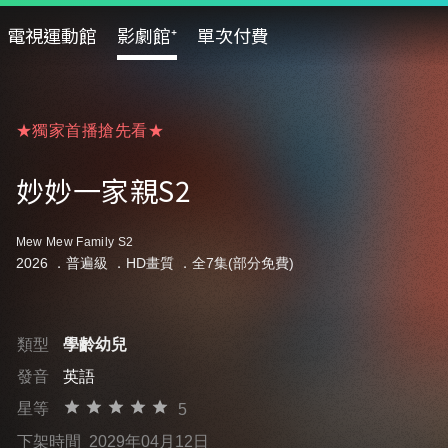
電視運動館
影劇館⁺
單次付費
★獨家首播搶先看★
★獨家首播搶先看★
★獨家首播搶先看★
妙妙一家親S2
Mew Mew Family S2
2026 ．
普遍級
．HD畫質 ．全7集(部分免費)
類型
學齡幼兒
發音
英語
星等
5
下架時間
2029年04月12日