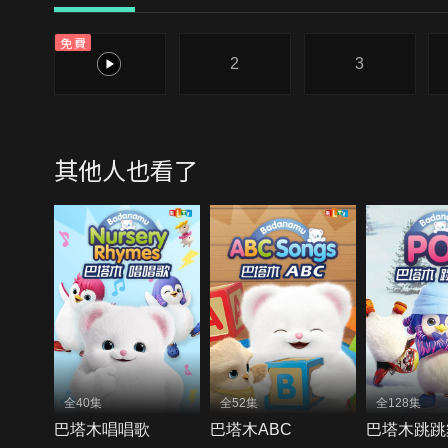
免費
1
2
3
其他人也看了
全40集
全52集
全128集
巴塔木唱唱歌
巴塔木ABC
巴塔木跳跳