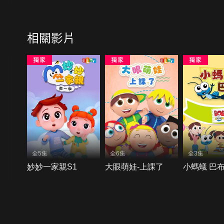
相關影片
全5集
全6集
全3集
妙妙一家親S1
大眼萌娃-上課了
小螞蟻 巴布
{{notifyMsg}}