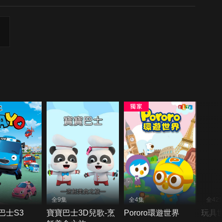
全9集
全4集
全42
巴士S3
寶寶巴士3D兒歌-烹
Pororo環遊世界
玩具