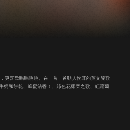
戲一起學習，更喜歡唱唱跳跳。在一首一首動人悅耳的英文兒歌
牛奶和餅乾、蜂蜜沾醬！、綠色花椰菜之歌、紅蘿蔔