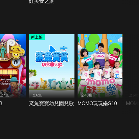
飪美食之旅
27集
全6集
全40集
全60
B
鯊魚寶寶幼兒園兒歌
MOMO玩玩樂S10
MOM