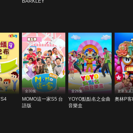
BARKLEY
全30集
全26集
更新至第1
S4
MOMO這一家S5 台
YOYO點點名之金曲
奧林P客
語版
音樂盒