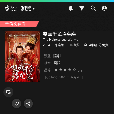
Hami Video
瀏覽
部份免費看
雙面千金洛莞莞
The Heiress Luo Wanwan
2024 ．
普遍級
．HD畫質 ．全24集(部分免費)
陸劇
類型
國語
發音
3.7
星等
下架時間
2028年02月28日