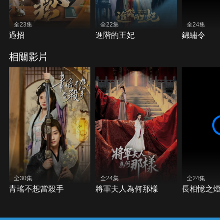
全23集
全22集
全24集
過招
進階的王妃
錦繡令
相關影片
全30集
全24集
全24集
青瑤不想當殺手
將軍夫人為何那樣
長相憶之