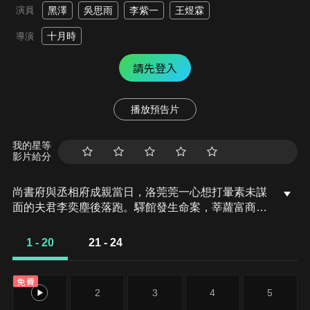
演員
黑澤
吳思雨
李紫一
王煜霖
十月時
導演
請先登入
播放預告片
我的星等
影片給分
尚書府與丞相府成親當日，洛莞莞一心想打暈素未謀
面的夫君李奕塵後落跑。驛館發生命案，莘蘿富商朴
大被戴面具的新娘殺害，嫌犯堅稱自己才是尚書千
金、丞相府少奶奶，讓大理寺眾人錯愕。
1 - 20
21 - 24
免費
1
2
3
4
5