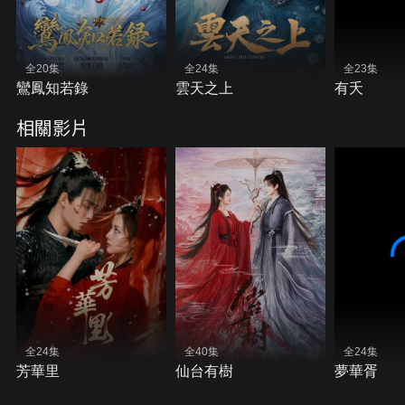
全20集
全24集
全23集
鸞鳳知若錄
雲天之上
有夭
相關影片
全24集
全40集
全24集
芳華里
仙台有樹
夢華胥