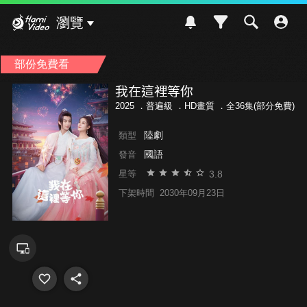
Hami Video
瀏覽
部份免費看
我在這裡等你
2025 ．
普遍級
．HD畫質 ．全36集(部分免費)
陸劇
類型
國語
發音
3.8
星等
下架時間
2030年09月23日