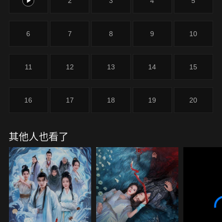
1
2
3
4
5
穿梭於古代、民國、現代的不同時空，隨之也逐漸揭
開了自己和玄裴的隱秘過往...
6
7
8
9
10
11
12
13
14
15
16
17
18
19
20
其他人也看了