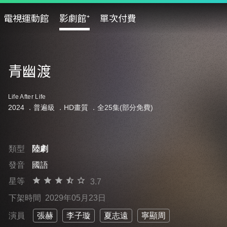
電視運動館
影劇館⁺
單次付費
青幽渡
Life After Life
2024 ．
普遍級
．HD畫質 ．全25集(部分免費)
類型
陸劇
發音
國語
星等
3.7
下架時間
2029年05月23日
演員
張赫
李子璇
夏志遠
寧顯周