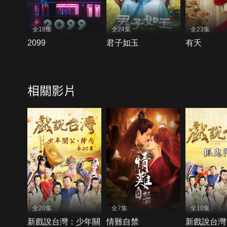
全18集
全24集
全23集
2099
君子如玉
有夭
相關影片
全20集
全7集
全10集
新戲說台灣：少年關
情難自禁
新戲說台灣