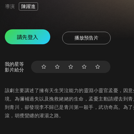
導演
陳躍進
請先登入
播放預告片
我的星等
影片給分
該劇主要講述了擁有天生哭泣能力的靈淵小靈官孟憂，因意
境。為彌補過失以及挽救姥姥的生命，孟憂主動請纓去到青
到青川，卻發現李不歸已是青川第⼀殺手，武功奇高。為了
滾，胡攪蠻纏的灌湯之路。