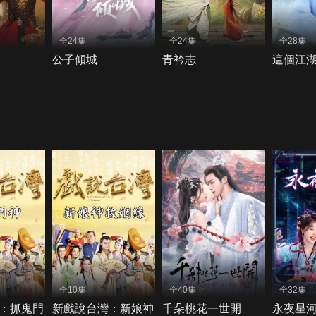
全24集
全24集
全28集
公子傾城
青衿志
這個江
全10集
全40集
全32集
：抓鬼門
新戲說台灣：新娘神
千朵桃花一世開
永夜星