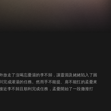
外放走了沒喝忘憂湯的李不歸，讓靈淵及姥姥陷入了困
川完成灌湯的任務。然而手不能提、肩不能扛的孟憂來
接近李不歸且順利完成任務，孟憂開始了⼀段撒潑打