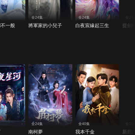
全24集
全24集
全24
湖不一般
將軍家的小兒子
白夜宸緣起三生
提劍
全24集
全40集
全10
河
南柯夢
我本千金
新戲