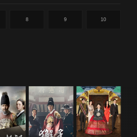
8
9
10