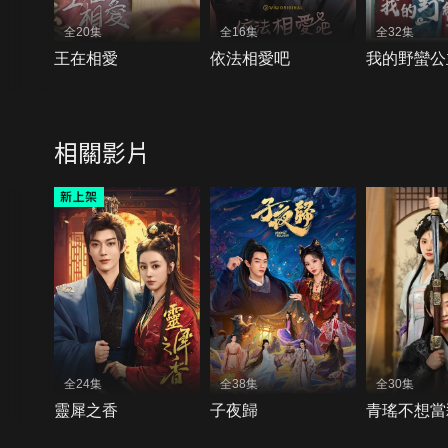
全20集
全16集
全32集
王在相愛
依法相愛吧
我的野蠻公
相關影片
全24集
全38集
全30集
靈犀之香
子夜歸
青瑤不想當