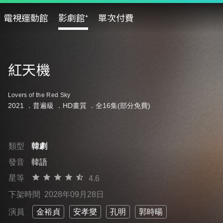
電視運動館
影劇館⁺
單次付費
紅天機
Lovers of the Red Sky
2021 ．
普遍級
．HD畫質 ．全16集(部分免費)
類型
韓劇
發音
韓語
星等
4.6
下架時間
2028年09月28日
演員
金裕貞
安孝燮
孔明
郭時暘