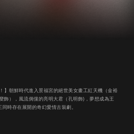
！！】朝鮮時代進入景福宮的絕世美女畫工紅天機（金裕
燮飾），風流倜儻的亮明大君（孔明飾)，夢想成為王
王同時存在展開的奇幻愛情古裝劇。