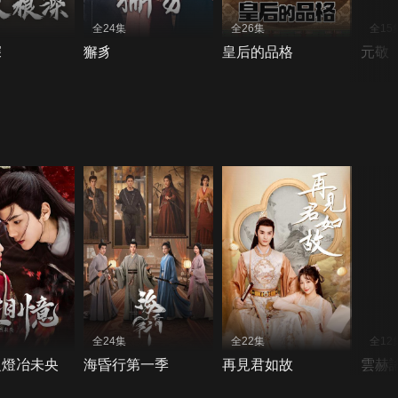
全24集
全26集
全15
深
獬豸
皇后的品格
元敬
全24集
全22集
全12
之燈冶未央
海昏行第一季
再見君如故
雲赫