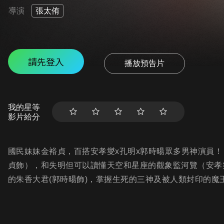
導演
張太侑
請先登入
播放預告片
我的星等
影片給分
國民妹妹金裕貞，百搭安孝燮x孔明x郭時暘眾多男神演員
貞飾），和失明但可以讀懂天空和星座的觀象監河覽（安孝
的朱香大君(郭時暘飾)，掌握生死的三神及被人類封印的魔