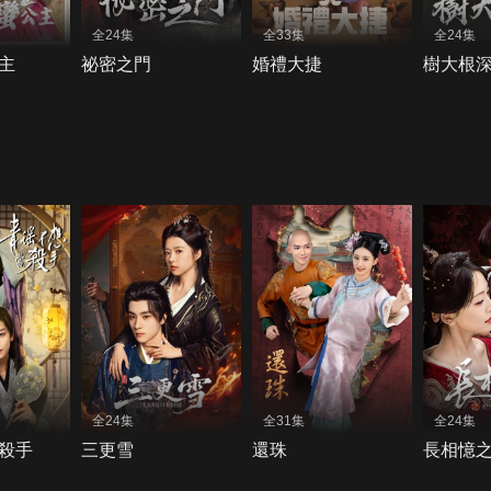
全24集
全33集
全24集
主
祕密之門
婚禮大捷
樹大根
全24集
全31集
全24集
殺手
三更雪
還珠
長相憶