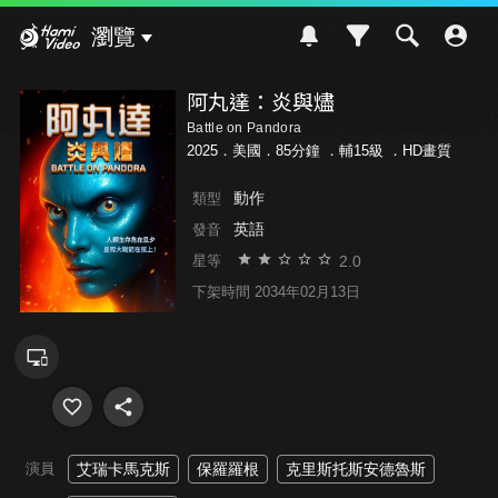
Hami Video
瀏覽
阿丸達：炎與燼
Battle on Pandora
2025．美國．85分鐘 ．
輔15級
．HD畫質
動作
類型
英語
發音
2.0
星等
下架時間 2034年02月13日
演員
艾瑞卡馬克斯
保羅羅根
克里斯托斯安德魯斯