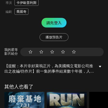
卡伊歐普利斯
導演
喬羅奇
編劇
請先登入
播放預告片
我的星等
影片給分
【提醒：本片非好萊塢正片，為美國獨立電影公司推
出之改編/仿作片】前一集的事件結束數十年後，人類
再度造訪潘朵拉星球，企圖尋找剩餘的可用資源，卻
發現當年的外星生物已經發展出超高科技，並準備好
其他人也看了
火力全開消滅所有被它們視作威脅的生命體，而其中
就包括地球……。