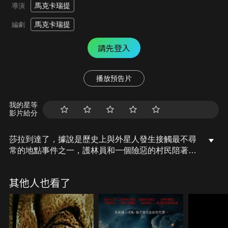
馬克卡瑞提
導演
馬克卡瑞提
編劇
請先登入
播放預告片
我的星等
影片給分
莎拉到達了，據說是歷史上與外星人發生接觸最不尋
常的地點事件之一，護林員和一個險惡的村民陪著
她，邪惡偽善的護林員假意幫助她克服了自然帶來的
危險，然而他們很快就會受到生活在森林深處的一種
其他人也看了
外星生物襲擊，她被迫躲在一個廢棄的舊軍營區中等
待救援，卻遇上致命危機。