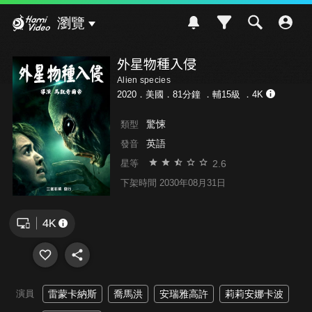
Hami Video
瀏覽
外星物種入侵
Alien species
2020．美國．81分鐘 ．
輔15級
．4K
驚悚
類型
英語
發音
2.6
星等
下架時間 2030年08月31日
演員
雷蒙卡納斯
喬馬洪
安瑞雅高許
莉莉安娜卡波