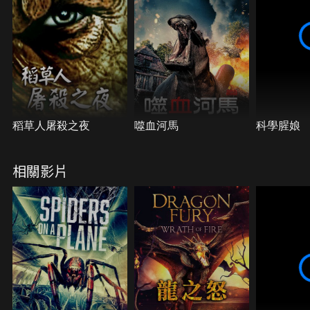
稻草人屠殺之夜
噬血河馬
科學腥娘
相關影片