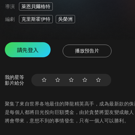
導演
萊恩貝爾格特
編劇
克里斯霍伊特
吳榮洲
請先登入
播放預告片
我的星等
影片給分
聚集了來自世界各地最佳的降龍精英高手，成為最新款的侏
是每個人都將目光投向巨額獎金，由於貪婪將盟友變成敵人
將會帶來，意想不到的事情發生，只有一個人可以勝利。