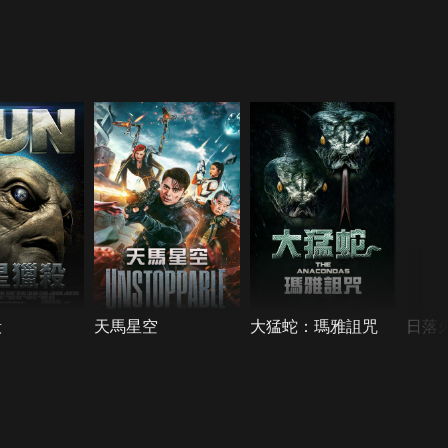
殺
天馬星空
大猛蛇：瑪雅詛咒
日落