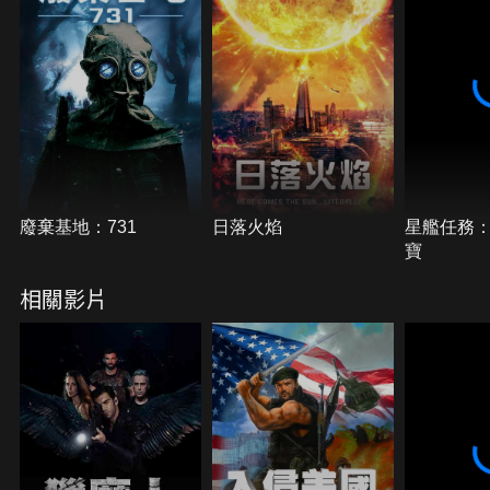
廢棄基地：731
日落火焰
星艦任務
寶
相關影片