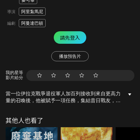
麥可泰
阿里紮馬尼
導演
阿曼達巴頓
編劇
請先登入
播放預告片
我的星等
影片給分
當一位伊拉克戰爭退役軍人加百列接收到來自更高力
量的召喚後，他被賦予一項任務，集結昔日戰友，預
言者、神射手、格鬥家，找到和平戰士，並肩合作，
一起阻止墮落天使米迦勒的邪惡勢力。大天使米迦勒
其他人也看了
封閉了地獄之門，使得那些惡靈無處可去，他利用這
些惡靈組成一支軍隊，一旦亡者大軍集結成軍，地球
即將陷入萬劫不復的地獄。