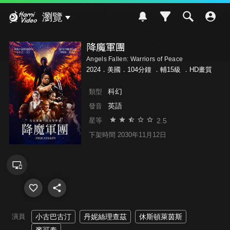
Hami Video
瀏覽
降魔軍團
Angels Fallen: Warriors of Peace
2024．美國．104分鐘 ．
輔15級
．HD畫質
科幻
類型
英語
發音
2.5
星等
下架時間 2030年11月12日
演員
小古巴古汀
丹妮絲理查茲
休斯頓萊茵斯