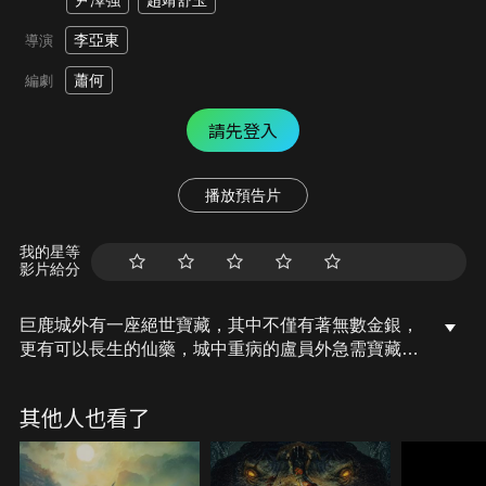
尹澤強
趙靖舒玉
李亞東
導演
蕭何
編劇
請先登入
播放預告片
我的星等
影片給分
巨鹿城外有一座絕世寶藏，其中不僅有著無數金銀，
更有可以長生的仙藥，城中重病的盧員外急需寶藏中
的秘藥救治，盧員外之女盧雨珊為救父親踏上尋寶之
旅，與為救女兒的秘術傳人劉旭一起入山尋寶，劉旭
其他人也看了
憑藉家傳秘術找到了寶藏入口，卻不料更多的危險正
潛伏在前方的陰影之中，他們能否順利拿到寶藏？