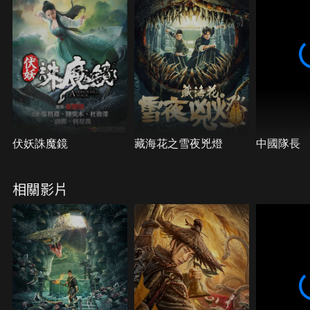
伏妖誅魔鏡
藏海花之雪夜兇燈
中國隊長
相關影片