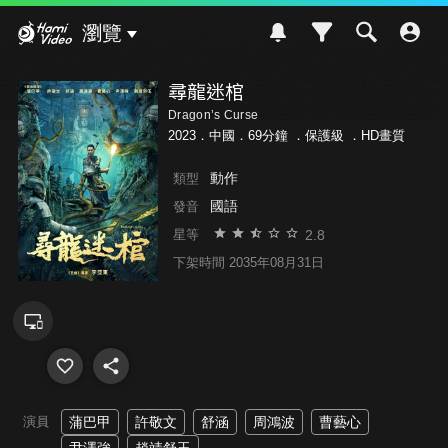
Hami Video
瀏覽
尋龍迷棺
Dragon’s Curse
2023．中國．69分鐘 ．
保護級
．HD畫質
動作
類型
國語
發音
2.8
星等
下架時間 2035年08月31日
演員
蒲巴甲
許敬文
舒涵
周鴻波
曹藝心