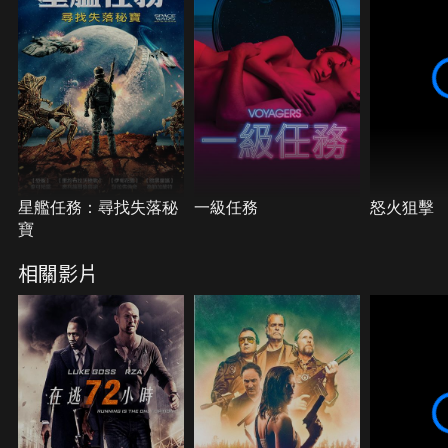
星艦任務：尋找失落秘
一級任務
怒火狙擊
寶
相關影片