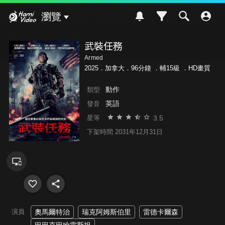
Hami Video
瀏覽
武裝任務
Armed
2025．加拿大．96分鐘 ．
輔15級
．HD畫質
動作
類型
英語
發音
3.5
星等
下架時間 2031年12月31日
演員
奧馬爾特治
瑞克阿姆斯伯里
雷德卡爾森