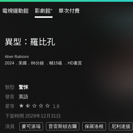
電視運動館
影劇館⁺
單次付費
異型：羅比孔
Alien Rubicon
2024．美國．86分鐘 ．
輔15級
．HD畫質
類型
驚悚
發音
英語
星等
1.9
下架時間 2029年12月31日
演員
麥可派瑞
普雷斯頓吉爾
保羅洛根
尼利達揚