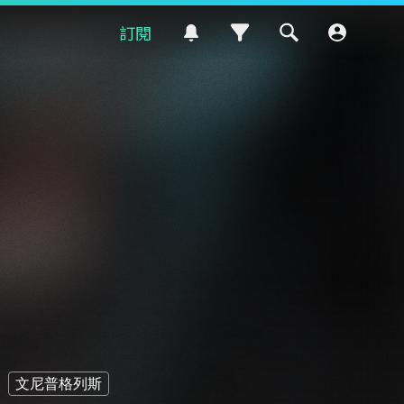
訂閱
文尼普格列斯