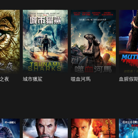
之夜
城市獵鯊
噬血河馬
血腥假
5.5