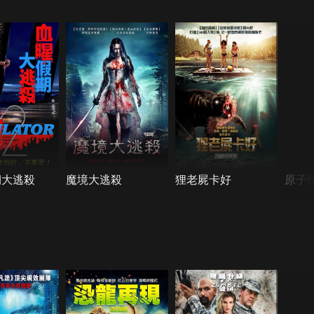
期大逃殺
魔境大逃殺
狸老屍卡好
原子