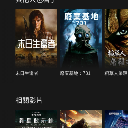
末日生還者
廢棄基地：731
稻草人屠殺
相關影片