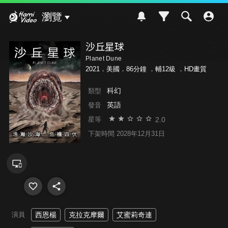
Hami Video
瀏覽
沙丘星球
Planet Dune
2021．美國．86分鐘 ．
輔12級
．HD畫質
科幻
類型
英語
發音
2.0
星等
下架時間 2028年12月31日
演員
西恩楊
克拉克摩爾
艾蜜莉奇連