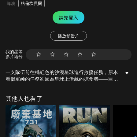
格倫坎貝爾
導演
請先登入
播放預告片
我的星等
影片給分
一支隊伍前往橘紅色的沙漠星球進行救援任務，原本
看似單純的任務卻因為星球上潛藏的掠食者——巨大
食肉沙蟲而變的危險且致命…
其他人也看了