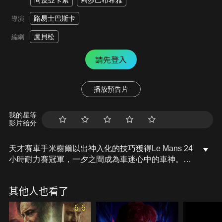
尚皮亞卡索
莉莎巴布希雅
路易士巴斯卡
導演
盧貝松
編劇
請先登入
播放預告片
我的星等
影片給分
天才賽車手米榭爾以出神入化的技巧獲得Le Mans 24
小時耐力賽冠軍，一夕之間成為車迷心中的車神。然
而米榭爾奪冠意外惹惱其他車隊，露絲的賽車手父親
更含恨引退。為徹底擊垮米榭爾，露絲在世界錦標賽
其他人也看了
中製造各種陰謀，其他車隊更聯手使出圍堵、刺殺等
骯髒手段。面對危機，米榭爾還能比子彈更快地獲得
6.6
勝利嗎？