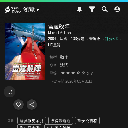
Hami Video
瀏覽
雷霆殺陣
Michel Vaillant
2004．法國．103分鐘 ．
普遍級
．
評分5.3
．
HD畫質
動作
類型
法語
發音
3.7
星等
下架時間 2028年03月31日
演員
薩莫爾史帝芬
彼得希爾斯
黛安克魯格