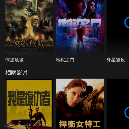
俠盜危城
地獄之門.
外星獵殺
相關影片