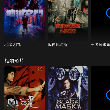
地獄之門.
戰神阿瑞斯
王者歸來
相關影片
6.5