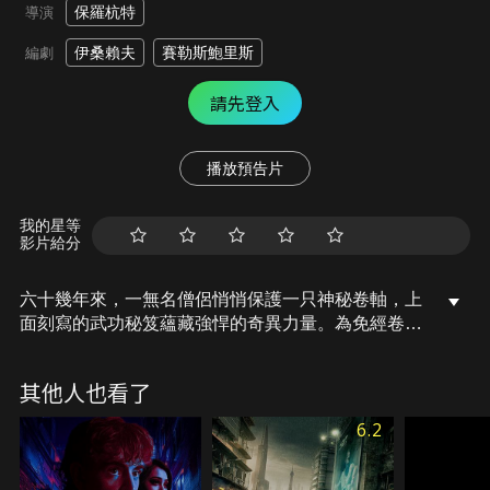
保羅杭特
導演
伊桑賴夫
賽勒斯鮑里斯
編劇
請先登入
播放預告片
我的星等
影片給分
六十幾年來，一無名僧侶悄悄保護一只神秘卷軸，上
面刻寫的武功秘笈蘊藏強悍的奇異力量。為免經卷落
入他手，武僧避走大江南北，亦積極物色高徒欲傳承
經卷。某天無所事事的混混阿卡陰錯陽差從歹徒手中
其他人也看了
營救出武僧，在阿卡對自己今生註定的使命覺醒前，
武僧得和阿卡和一名性感神偷聯手對抗企圖巧取豪奪
6.2
經卷的歹徒。