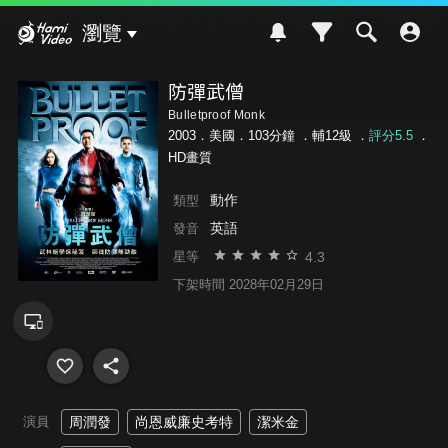
Hami Video
瀏覽
防彈武僧
Bulletproof Monk
2003．美國．103分鐘 ．
輔12級
．
評分5.5
．
HD畫質
動作
類型
英語
發音
4.3
星等
下架時間 2028年02月29日
演員
周潤發
尚恩威廉史考特
潔米金