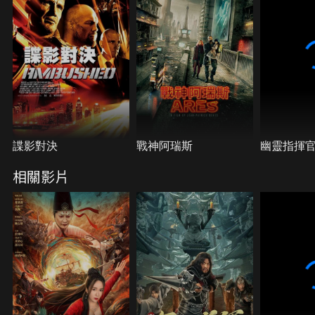
諜影對決
戰神阿瑞斯
幽靈指揮
相關影片