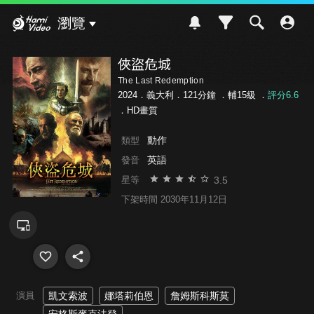
Hami Video
瀏覽
俠盜危城
The Last Redemption
2024．義大利．121分鐘 ．
輔15級
．
評分6.6
．HD畫質
動作
類型
英語
發音
3.5
星等
下架時間 2030年11月12日
演員
凱文索波
娜塔莉伯恩
詹姆斯科斯莫