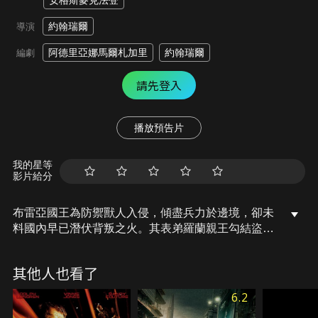
安格斯麥克法登
約翰瑞爾
導演
阿德里亞娜馬爾札加里
約翰瑞爾
編劇
請先登入
播放預告片
我的星等
影片給分
布雷亞國王為防禦獸人入侵，傾盡兵力於邊境，卻未
料國內早已潛伏背叛之火。其表弟羅蘭親王勾結盜
匪，趁機謀反。混亂之中，貝利安兄妹背叛舊日幫
派，救出國王遺孤，踏上逃亡之路。昔日同袍成為追
其他人也看了
兵，曾視如父的首領亦揮劍相向，為了守護最後的王
室血脈，他們只能背水一戰。在背叛與忠誠的十字路
6.2
口，有時候，正確的選擇卻承載著沉重的代價。