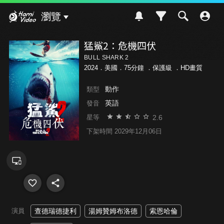
Hami Video
瀏覽
猛鯊2：危機四伏
BULL SHARK 2
2024．美國．75分鐘 ．
保護級
．HD畫質
動作
類型
英語
發音
2.6
星等
下架時間 2029年12月06日
演員
查德瑞德捷利
湯姆贊姆布洛德
索恩哈倫