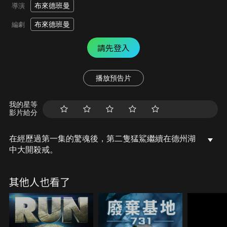
布來德班曼
導演
布來德班曼
編劇
請先登入
播放預告片
我的星等
影片給分
在經歷過第一集的驚魂後，第二隻猛鯊繼續在德州湖
中大開殺戒。
其他人也看了