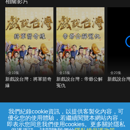
相關影片
全10集
全15集
全20集
新戲說台灣：將軍箭奇
新戲說台灣：帝爺公解
新戲說台
緣
冤仇
我們紀錄cookie資訊，以提供客製化內容，可
{{notifyMsg}}
優化您的使用體驗，若繼續閱覽本網站內容，
常見問題
線上客服
服務條款
隱私權保護
即表示您同意我們使用cookies。更多關於隱私