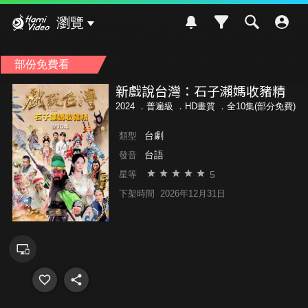
Hami Video
瀏覽
部份免費看
新戲說台灣：石子瀨媽收豬精
2024 ．
普遍級
．HD畫質 ．全10集(部分免費)
台劇
類型
台語
發音
5
星等
下架時間
2026年12月31日