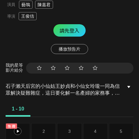
演員
藝鴒
陳嘉君
王俊佶
導演
請先登入
播放預告片
我的星等
影片給分
石子瀨天后宮的小仙姑王妙貞和小仙女玲瓏一同為信
眾解決疑難雜症，這日要化解一名產婦的家務事，反
而不小心惹得產婦被激、差點難產。在媽祖娘娘的指
派下，妙貞跟婉兒拿著娘娘給予的助產紅繩前往產婦
1 - 10
住處，路上經過林府大宅，竟是撞見豬母精殺害林府
老爺的場面！兩人立即對付豬母精，林府少爺林振榮
免費
因而逃過一劫，但負傷的豬母精也趁亂逃跑。
1
2
3
4
5