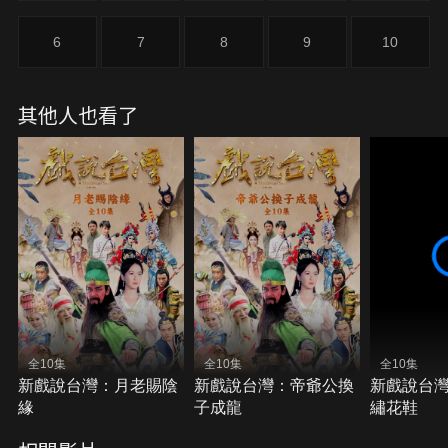
6
7
8
9
10
其他人也看了
全10集
全10集
全10集
新戲說台灣：月老賜陰
新戲說台灣：帝爺公換
新戲說台
緣
子成龍
繡花鞋