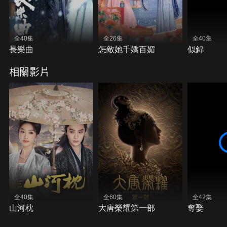
全40集
全26集
全40集
長樂曲
怎敵她千嬌百媚
似錦
相關影片
全40集
全60集
全42集
山河枕
大唐榮耀第一部
奪娶