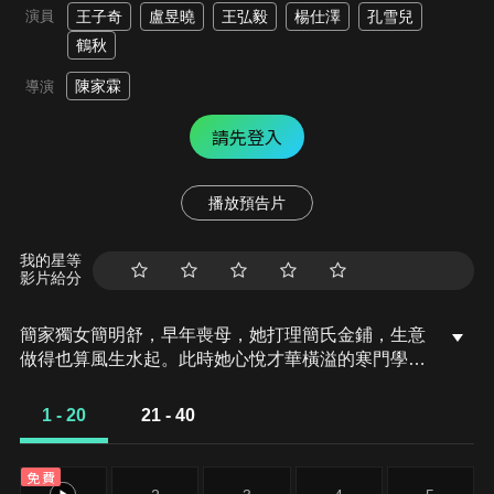
演員
王子奇
盧昱曉
王弘毅
楊仕澤
孔雪兒
鶴秋
陳家霖
導演
請先登入
播放預告片
我的星等
影片給分
簡家獨女簡明舒，早年喪母，她打理簡氏金鋪，生意
做得也算風生水起。此時她心悅才華橫溢的寒門學子
陸徜已久，就等秋闈放榜之日向對方表明心意。紈絝
子弟高晚帶吳娘子來簡氏金鋪買東西，試圖誘騙其去
1 - 20
21 - 40
聽竹館過夜。明舒看出高晚不懷好意，及時出手點醒
吳娘子，高晚惱羞成怒一氣之下想要加害簡明舒，危
免費
急時刻陸徜及時出手相救。