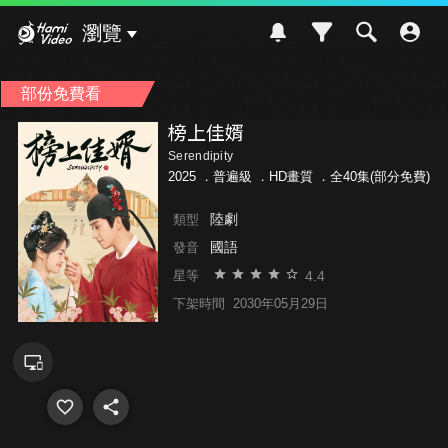
Hami Video
瀏覽
部份免費看
榜上佳婿
Serendipity
2025 ．
普遍級
．HD畫質 ．全40集(部分免費)
陸劇
類型
國語
發音
4.4
星等
下架時間
2030年05月29日