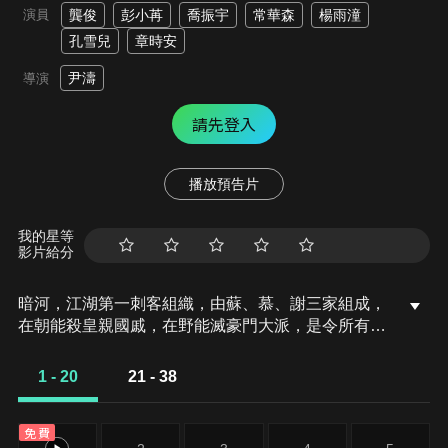
演員
龔俊
彭小苒
喬振宇
常華森
楊雨潼
孔雪兒
章時安
尹濤
導演
請先登入
播放預告片
我的星等
影片給分
暗河，江湖第一刺客組織，由蘇、慕、謝三家組成，
在朝能殺皇親國戚，在野能滅豪門大派，是令所有江
湖人都畏懼的第一殺手組織。暗河大家長在刺殺唐門
二老爺任務過程中身中奇毒，三家蠢蠢欲動，意圖奪
1 - 20
21 - 38
得眠龍劍，成為暗河新的大家長。蘇暮雨作為暗河蛛
影團首領「傀」帶地支十二肖「卯兔」慕雨墨等人一
免費
路守護大家長。在醫治路上，蘇暮雨受到了昔日前輩