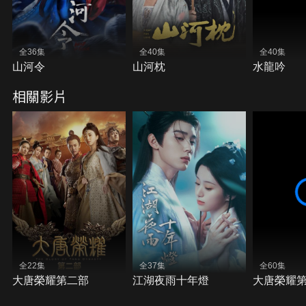
全36集
全40集
全40集
山河令
山河枕
水龍吟
相關影片
全22集
全37集
全60集
大唐榮耀第二部
江湖夜雨十年燈
大唐榮耀