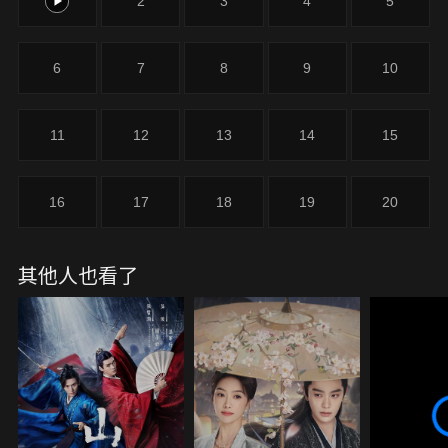
1
2
3
4
5
蘇喆、好友蘇昌河的阻攔，也因此結識了藥王谷神醫
白鶴淮。經過重重對戰，新一代暗河由蘇昌河擔任大
家長，蘇暮雨擔任蘇家家主。他們想要通過「彼岸計
6
7
8
9
10
畫」改變暗河，帶來一個生活在光明之下而非陰影之
中，不再是任何人手中刀的新暗河。為了這一目標，
他們周旋於江湖各派與皇室之間，不斷尋找新的出
11
12
13
14
15
路......
16
17
18
19
20
其他人也看了