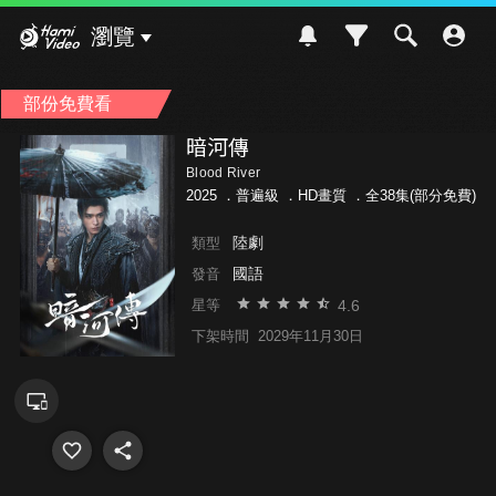
Hami Video
瀏覽
部份免費看
暗河傳
Blood River
2025 ．
普遍級
．HD畫質 ．全38集(部分免費)
陸劇
類型
國語
發音
4.6
星等
下架時間
2029年11月30日