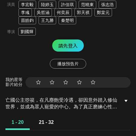
演員
李宏毅
陸婷玉
許佳琪
范曉東
張志浩
李彧
吳哲涵
何奕辰
郭天祺
鄭棠元
苗皓鈞
王九勝
秦楚明
劉國輝
導演
請先登入
播放預告片
我的星等
影片給分
亡國公主箜篌，在凡塵飽受冷遇，卻因意外踏入修仙
世界，並成為眾人寵愛的中心。為了真正磨練心性，
她主動離開舒適圈下山歷練，在旅途中結識了病弱的
桓宗，兩人一同闖蕩修仙界。直到後來箜篌才發現，
1 - 20
21 - 32
桓宗正是自己多年來迷戀的話本作者，也是修仙界隱
藏的天才。兩人在一次次歷練中，突破心魔、精進境