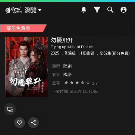
Hami Video
瀏覽
部份免費看
勿擾飛升
Flying up without Disturb
2025 ．
普遍級
．HD畫質 ．全32集(部分免費)
陸劇
類型
國語
發音
3.7
星等
下架時間
2028年11月14日