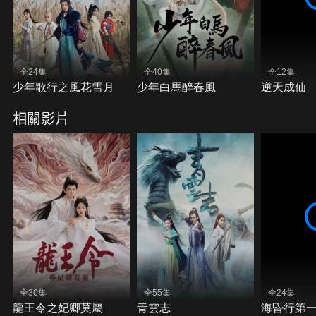
全24集
全40集
全12集
少年歌行之風花雪月
少年白馬醉春風
逆天成仙
相關影片
全30集
全55集
全24集
龍王令之妃卿莫屬
青雲志
海昏行第