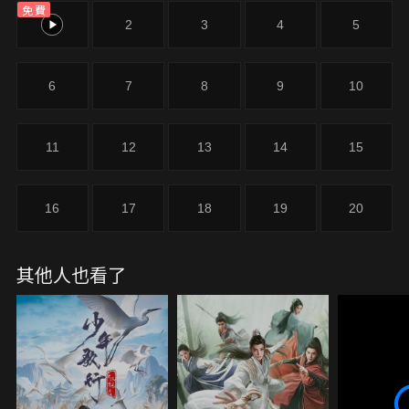
免費
界，最終並肩成為一代宗師。在修仙路上，她才明白
1
2
3
4
5
話本裡多半都是騙人的：掉下懸崖並不會撿到秘籍，
奇遇也不會從天而降。但她依然堅信：自己有改寫命
運的實力與運氣。
6
7
8
9
10
11
12
13
14
15
16
17
18
19
20
其他人也看了