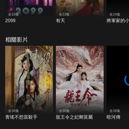
全18集
全23集
全24集
2099
有夭
將軍家的
相關影片
全30集
全30集
全38集
青瑤不想當殺手
龍王令之妃卿莫屬
暗河傳