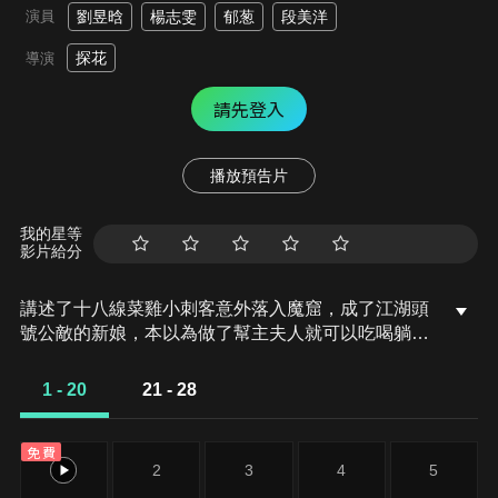
演員
劉昱晗
楊志雯
郁葱
段美洋
探花
導演
請先登入
播放預告片
我的星等
影片給分
講述了十八線菜雞小刺客意外落入魔窟，成了江湖頭
號公敵的新娘，本以為做了幫主夫人就可以吃喝躺
平，卻不料幫派早已一貧如洗、風雨飄搖。前有危機
四伏的江湖風雲，後有腹黑魔頭夫君虎視眈眈，現在
1 - 20
21 - 28
跑還來得及嗎？
免費
1
2
3
4
5