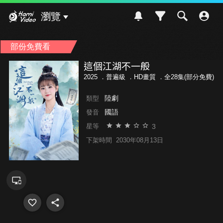
Hami Video
瀏覽
部份免費看
這個江湖不一般
2025 ．
普遍級
．HD畫質 ．全28集(部分免費)
陸劇
類型
國語
發音
3
星等
下架時間
2030年08月13日