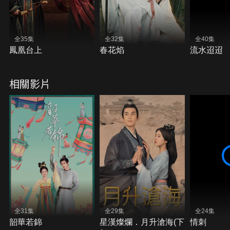
全35集
全32集
全40集
鳳凰台上
春花焰
流水迢迢
相關影片
全31集
全29集
全24集
韶華若錦
星漢燦爛．月升滄海(下
情刺