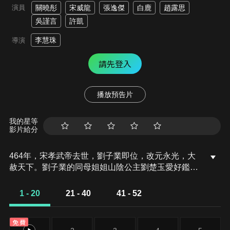
演員
關曉彤
宋威龍
張逸傑
白鹿
趙露思
吳謹言
許凱
李慧珠
導演
請先登入
播放預告片
我的星等
影片給分
464年，宋孝武帝去世，劉子業即位，改元永光，大
赦天下。劉子業的同母姐姐山陰公主劉楚玉愛好鑑賞
美人，劉子業賜她門客三十，伴其玩樂。劉楚玉出行
遊玩，意外墜河，醒來後性情大變，行為失常，引起
1 - 20
21 - 40
41 - 52
門客容止注意。楚玉康復，召開春日宴觀察府中局勢
為完成任務而暗自盤算。門客桓遠、江淹心藏異心，
免費
楚玉察覺翻看門客們的卷宗記錄，心中生計。