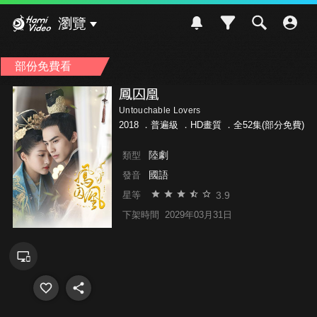
Hami Video
瀏覽
部份免費看
鳳囚凰
Untouchable Lovers
2018 ．
普遍級
．HD畫質 ．全52集(部分免費)
陸劇
類型
國語
發音
3.9
星等
下架時間
2029年03月31日