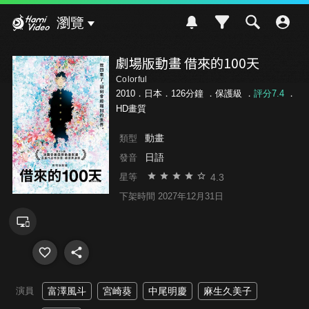
Hami Video
瀏覽
劇場版動畫 借來的100天
Colorful
2010．日本．126分鐘 ．
保護級
．
評分7.4
．
HD畫質
動畫
類型
日語
發音
4.3
星等
下架時間 2027年12月31日
演員
富澤風斗
宮崎葵
中尾明慶
麻生久美子