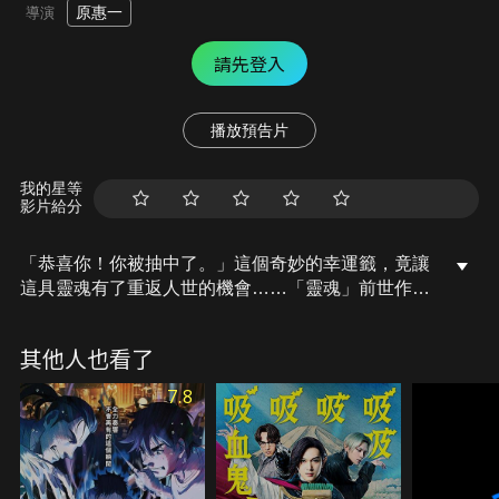
原惠一
導演
請先登入
播放預告片
我的星等
影片給分
「恭喜你！你被抽中了。」這個奇妙的幸運籤，竟讓
這具靈魂有了重返人世的機會……「靈魂」前世作惡
多端，原本永世不得投胎，卻因天使的抽籤活動，獲
得了復活的機會。落入凡間後，他借用一位自殺獲救
其他人也看了
的少年身體，展開一段奇妙的寄身旅程。這場「靈魂
修行」之旅，乍看是殘酷的寓言童話，但其實是在鼓
7.8
吹生命的奧妙。少男在與家人、同學相處的過程中，
產生了微妙的情感，體悟到人生縱使有喜有悲、有愛
有恨，也該珍惜一切努力活下去！