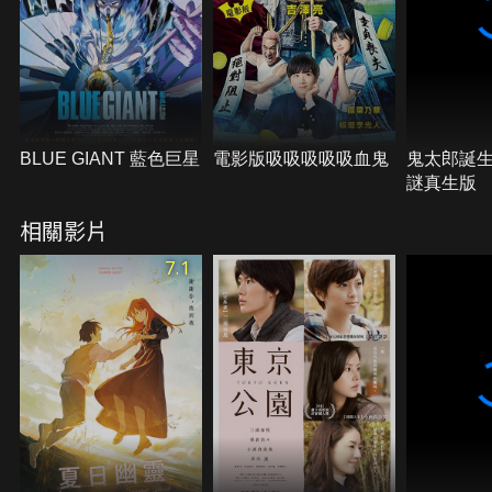
BLUE GIANT 藍色巨星
電影版吸吸吸吸吸血鬼
鬼太郎誕
謎真生版
相關影片
7.1