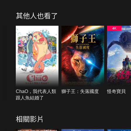
其他人也看了
ChaO，我代表人類
獅子王：失落國度
怪奇寶貝
跟人魚結婚了
相關影片