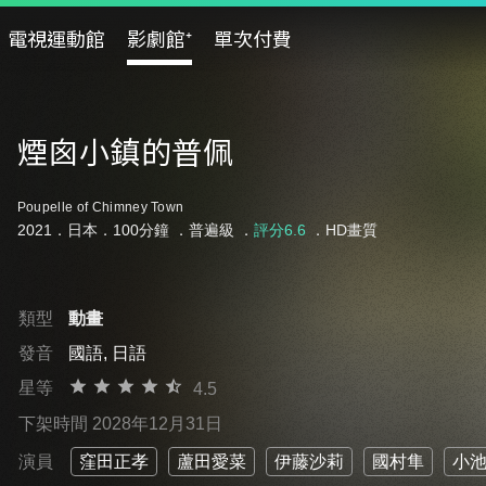
電視運動館
影劇館⁺
單次付費
煙囪小鎮的普佩
Poupelle of Chimney Town
2021．日本．100分鐘 ．
普遍級
．
評分6.6
．HD畫質
類型
動畫
發音
國語, 日語
星等
4.5
下架時間 2028年12月31日
演員
窪田正孝
蘆田愛菜
伊藤沙莉
國村隼
小