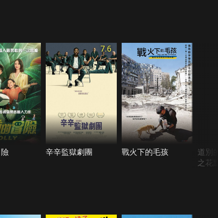
7.6
冒險
辛辛監獄劇團
戰火下的毛孩
道別
之花