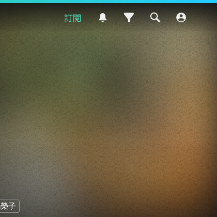
訂閱
池榮子