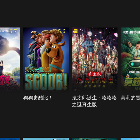
6.7
5.6
狗狗史酷比！
鬼太郎誕生：咯咯咯
莫莉的
之謎真生版