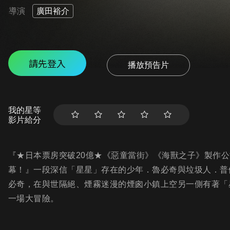
導演
廣田裕介
請先登入
播放預告片
我的星等
影片給分
『★日本票房突破20億★《惡童當街》《海獸之子》製作
幕！』一段深信「星星」存在的少年．魯必奇與垃圾人．普
必奇，在與世隔絕、煙霧迷漫的煙囪小鎮上空另一側有著「
一場大冒險。