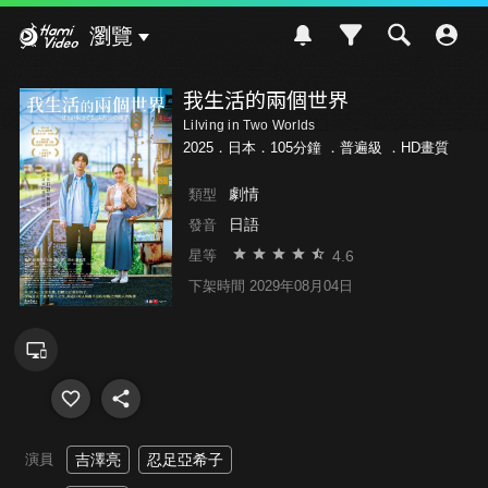
Hami Video
瀏覽
我生活的兩個世界
Lilving in Two Worlds
2025．日本．105分鐘 ．
普遍級
．HD畫質
劇情
類型
日語
發音
4.6
星等
下架時間 2029年08月04日
演員
吉澤亮
忍足亞希子