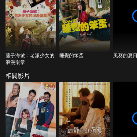
回到家鄉，面對依然溫暖開朗，總是傾全力向孩子表
達關愛的母親，大仔明白「家」永遠在身後陪伴著自
己。
藤子海敏：老派少女的
睡覺的笨蛋
風葵的夏
浪漫樂章
相關影片
6.1