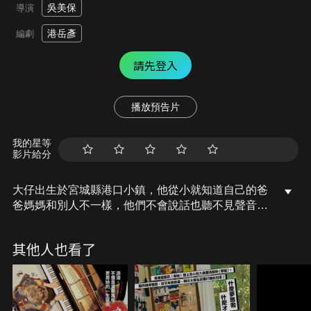
吳美保
導演
港岳彥
編劇
請先登入
播放預告片
我的星等
影片給分
大仔出生於宮城縣港口小鎮，他從小就知道自己的爸
爸媽媽和別人不一樣，他們不會說話也聽不見聲音，
小小年紀的他成為父母與外界溝通的重要橋梁。然
而，眼看同學們升學、生涯規劃都有父母的建議和幫
其他人也看了
助，大仔面對無法言語卻努力想要給予協助的母親，
一時說出違心的氣話，不久便離開家鄉到東京發展。
來到東京的大仔直到認識了一群和父母一樣聽不到聲
音的朋友，讓他重新省思自己與母親的關係。多年後