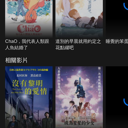
ChaO，我代表人類跟
道別的早晨就用約定之
睡覺的笨
人魚結婚了
花點綴吧
相關影片