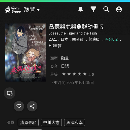
Hami Video
瀏覽
喬瑟與虎與魚群動畫版
Josee, the Tiger and the Fish
2021．日本．98分鐘 ．
普遍級
．
評分8.2
．
HD畫質
動畫
類型
日語
發音
4.8
星等
下架時間 2027年10月18日
演員
清原果耶
中川大志
興津和幸