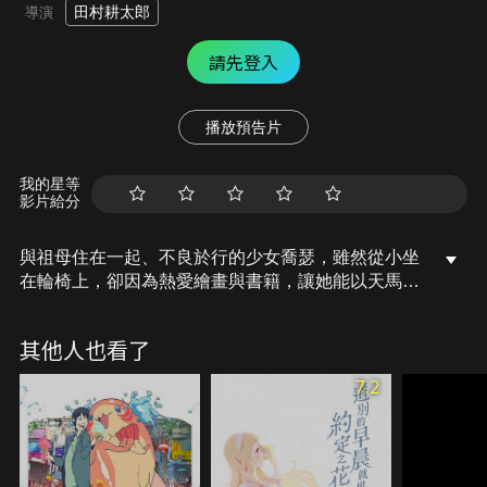
田村耕太郎
導演
請先登入
播放預告片
我的星等
影片給分
與祖母住在一起、不良於行的少女喬瑟，雖然從小坐
在輪椅上，卻因為熱愛繪畫與書籍，讓她能以天馬行
空的想像力，活在自己所構築的世界當中。專攻海洋
生物學的男大生恒夫，為了能夠出國留學，並親眼看
其他人也看了
見墨西哥的幻之魚群，而努力打工實現夢想。某日，
喬瑟的祖母給恒夫一份工作，要他陪伴在喬瑟身
7.2
邊…。