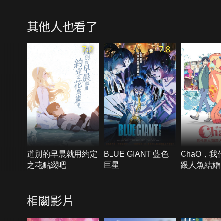
其他人也看了
7.2
7.8
道別的早晨就用約定
BLUE GIANT 藍色
ChaO，
之花點綴吧
巨星
跟人魚結婚
相關影片