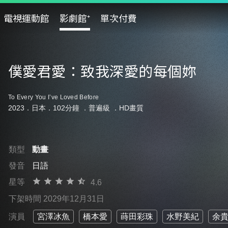
電視運動館
影劇館⁺
單次付費
僕愛君愛：致我深愛的每個妳
To Every You I’ve Loved Before
2023．日本．102分鐘 ．
普遍級
．HD畫質
類型
動畫
發音
日語
星等
4.6
下架時間 2029年12月31日
演員
宮澤冰魚
橋本愛
蒔田彩珠
水野美紀
余