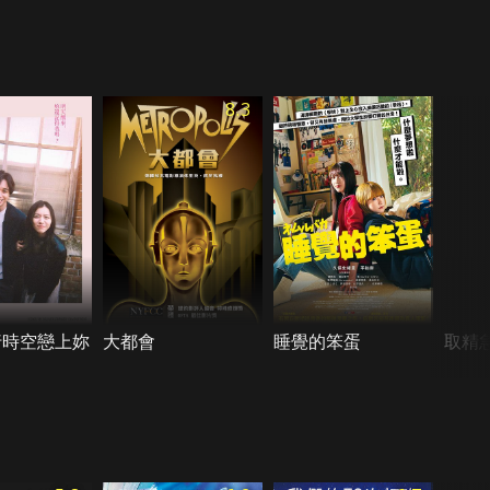
8.3
行時空戀上妳
大都會
睡覺的笨蛋
取精