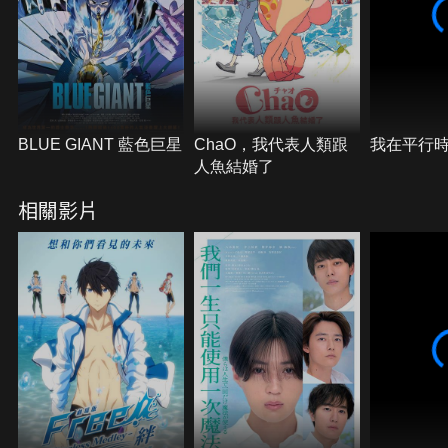
BLUE GIANT 藍色巨星
ChaO，我代表人類跟
我在平行
人魚結婚了
相關影片