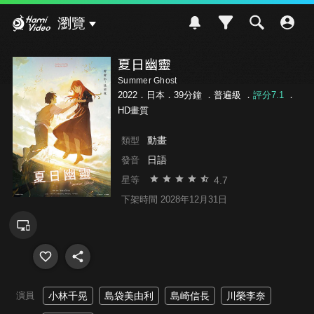
Hami Video
瀏覽
夏日幽靈
Summer Ghost
2022．日本．39分鐘 ．
普遍級
．
評分7.1
．
HD畫質
動畫
類型
日語
發音
4.7
星等
下架時間 2028年12月31日
演員
小林千晃
島袋美由利
島崎信長
川榮李奈