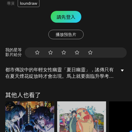
loundraw
導演
請先登入
播放預告片
我的星等
影片給分
都市傳說中的年輕女性幽靈「夏日幽靈」，謠傳只有
在夏天煙花綻放時才會出現。馬上就要面臨升學考試
的高三生杉崎友也，透過網路認識了因校園種姓制度
而煩惱不已的春川青，以及受病痛所苦的小林涼。無
其他人也看了
法朝向希望中的人生之路前進的友也、找不到居身之
所的青、耀眼的未來突然被封閉的涼，他們各自懷有
7.8
必須見到夏日幽靈的理由。