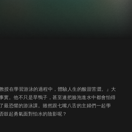
男教授在學習游泳的過程中，體驗人生的酸甜苦澀。』大
事實。他不只是旱鴨子，甚至連把臉泡進水中都會怕得
了最恐懼的游泳課。雖然跟七嘴八舌的主婦們一起學
否鼓起勇氣面對怕水的陰影呢？