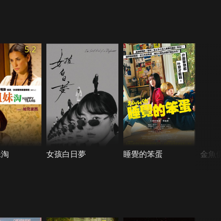
5.2
妹淘
女孩白日夢
睡覺的笨蛋
金魚