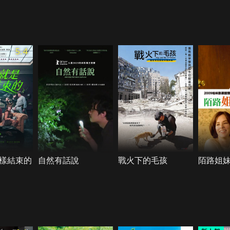
5.4
樣結束的
自然有話說
戰火下的毛孩
陌路姐