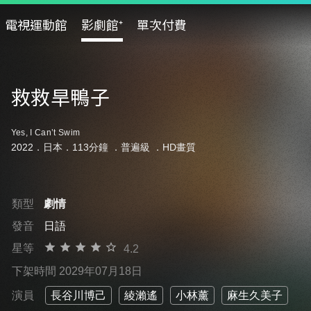
電視運動館
影劇館⁺
單次付費
救救旱鴨子
Yes, I Can’t Swim
2022．日本．113分鐘 ．
普遍級
．HD畫質
類型
劇情
發音
日語
星等
4.2
下架時間 2029年07月18日
演員
長谷川博己
綾瀨遙
小林薰
麻生久美子