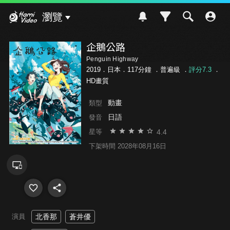
Hami Video
瀏覽
企鵝公路
Penguin Highway
2019．日本．117分鐘 ．
普遍級
．
評分7.3
．
HD畫質
動畫
類型
日語
發音
4.4
星等
下架時間 2028年08月16日
演員
北香那
蒼井優