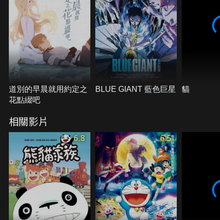
道別的早晨就用約定之
BLUE GIANT 藍色巨星
貓
花點綴吧
相關影片
6.8
6.5