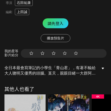
石田祐康
導演
上田誠
編劇
請先登入
播放預告片
我的星等
影片給分
全日本最會寫筆記的小學生「青山君」，有著不輸給
大人聰明又優秀的頭腦。某天，親眼目睹一大群阿德
利企鵝突然出現在牙科醫院前面，形成不可能在南極
以外出現的「企鵝公路」，在小鎮上引起了大騷動！
其他人也看了
而這群企鵝似乎是被丟到半空中的可樂罐變成的，這
是誰做的呢？為了解開這個謎，「青山君」展開一連
7.2
7.8
串的研究計畫。