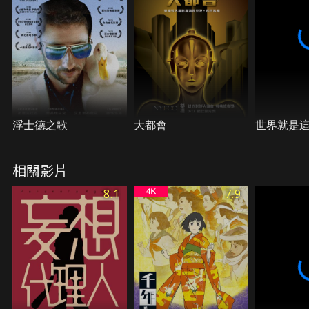
糟糕的方向發展………
浮士德之歌
大都會
世界就是
相關影片
8.1
7.9