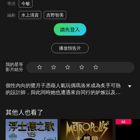
今敏
導演
水上清資
吉野智美
編劇
請先登入
播放預告片
我的星等
影片給分
個性內向的鷺月子憑藉人氣玩偶瑪洛米成為炙手可熱
的設計師，與此同時她也遭遇來自同行的妒嫉以及下
一次創作的瓶頸。在一次夜歸途中，月子受傷住院，
她聲稱遭到一名手持彎曲金屬球棍、腳穿金色溜冰鞋
其他人也看了
的少年襲擊。在此之後，“球棒少年”的襲擊案件不斷
發生，警官豬狩和馬庭介入調查，發現受害者在遇襲
8.3
前大都承受著巨大的壓力。不久，“球棒少年”落網，
看似一切終於要告一段落，然而整個事態卻朝著更加