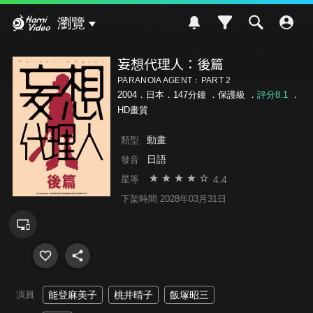
Hami Video
瀏覽
妄想代理人：後篇
PARANOIA AGENT：PART 2
2004．日本．147分鐘 ．
保護級
．
評分8.1
．
HD畫質
動畫
類型
日語
發音
4.4
星等
下架時間 2028年03月31日
演員
能登麻美子
桃井晴子
飯塚昭三